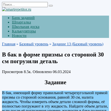
Перейти
Search
к
for:
содержанию
Банк заданий
Шпаргалка
Школьная доска
Калькуляторы
Новости
Главная
»
Базовый уровень
»
Задание 13 (Базовый уровень)
В бак в форме призмы со стороной 30
см погрузили деталь
Просмотров
8.5к.
Обновлено
06.03.2024
Задание
В бак, имеющий форму правильной четырехугольной прямой
призмы со стороной основания, равной 30 см, налита
жидкость. Чтобы измерить объем детали сложной формы, её
полностью погружают в эту жидкость. Найдите объем детали,
если после её погружения уровень жидкости в баке поднялся