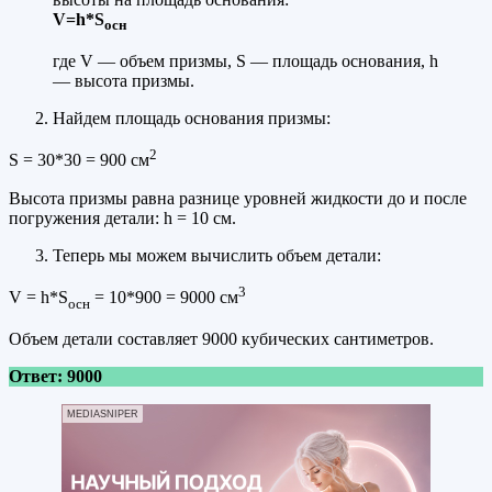
V=h*S
осн
где V — объем призмы, S — площадь основания, h
— высота призмы.
Найдем площадь основания призмы:
2
S = 30*30 = 900 см
Высота призмы равна разнице уровней жидкости до и после
погружения детали: h = 10 см.
Теперь мы можем вычислить объем детали:
3
V = h*S
= 10*900 = 9000 см
осн
Объем детали составляет 9000 кубических сантиметров.
Ответ: 9000
MEDIASNIPER