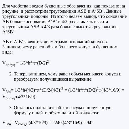
Для удобства введем буквенные обозначения, как показано на
рисунке, и рассмотрим треугольники АSВ и А‘SВ‘. Данные
треугольники подобны. Из этого делаем вывод, что основание
АВ больше основания А‘В‘ в 4/3 раза, так как высота
треугольника АSВ в 4/3 раза больше высоты треугольника
А‘SВ‘.
АВ и А‘В‘ являются диаметрами оснований конусов.
Запишем, чему равен объем большего конуса в буквенном
виде:
2
V
= 1/3*h*π*(D/2)
сосуд
Теперь запишем, чему равен объем меньшего конуса и
преобразуем получившееся выражение:
2
2
V
= 1/3*h/(4/3)*π*(D/2/(4/3))
= (1/3*h*π*(D/2)
):(4/3*16/9) =
3/4
V
:(4/3*16/9)
сосуд
Осталось подставить объем сосуда в полученную
формулу и найти объем налитой жидкости:
V
= V
:(4/3*16/9) = 2240:(4/3*16/9) = 945
3/4
сосуд