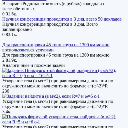
В фирме «Родник» стоимость (в рублях) колодца из
железобетонных
0
91.6к.
Научная конференция проводится в 3 дня, всего 50 докладов
Научная конференция проводится в 3 дня. Всего
запланировано
0
83.1к.
Для транспортировки 45 тонн груза на 1300 км можно
воспользоваться услугами
Для транспортировки 45 тонн груза на 1300 км можно
2
81.9к.
Аналогичные и похожие задачи
Ускорение тела (в м/с^2) при равномерном движении по
окружности можно вычислить по формуле а=(ω^2)*R
236
Ускорение тела (в м/с^2) при равномерном движении по
окружности можно вычислить по формуле а=(ω^2)*R
3.4к.
Ускорение тела (в м/с^2) при равномерном движении по