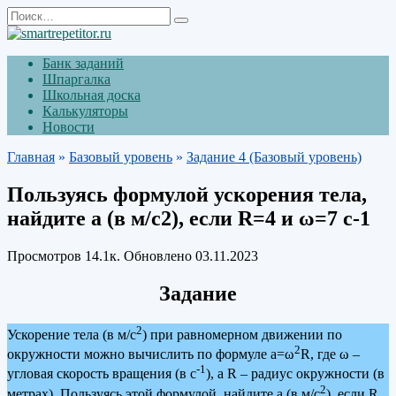
Перейти
Search
к
for:
содержанию
Банк заданий
Шпаргалка
Школьная доска
Калькуляторы
Новости
Главная
»
Базовый уровень
»
Задание 4 (Базовый уровень)
Пользуясь формулой ускорения тела,
найдите а (в м/с2), если R=4 и ω=7 с-1
Просмотров
14.1к.
Обновлено
03.11.2023
Задание
2
Ускорение тела (в м/с
) при равномерном движении по
2
окружности можно вычислить по формуле а=ω
R, где ω –
-1
угловая скорость вращения (в с
), а R – радиус окружности (в
2
метрах). Пользуясь этой формулой, найдите а (в м/с
), если R