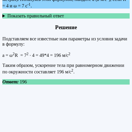
-1
= 4 и ω = 7 с
.
Показать правильный ответ
Решение
Подставляем все известные нам параметры из условия задачи
в формулу:
2
2
2
а = ω
R = 7
· 4 = 49*4 = 196 м/с
Таким образом, ускорение тела при равномерном движении
2
по окружности составляет 196 м/с
.
Ответ:
196