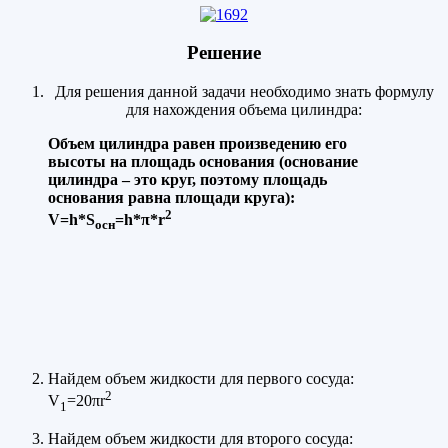
Решение
Для решения данной задачи необходимо знать формулу
для нахождения объема цилиндра:
Объем цилиндра равен произведению его
высоты на площадь основания (основание
цилиндра – это круг, поэтому площадь
основания равна площади круга):
2
V=h*S
=h*π*r
осн
Найдем объем жидкости для первого сосуда:
2
V
=20πr
1
Найдем объем жидкости для второго сосуда: