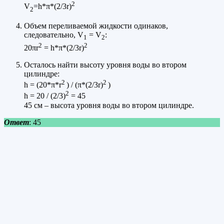
2
V
=h*π*(2/3r)
2
Объем переливаемой жидкости одинаков,
следовательно, V
= V
:
1
2
2
2
20πr
= h*π*(2/3r)
Осталось найти высоту уровня воды во втором
цилиндре:
2
2
h = (20*π*r
) / (π*(2/3r)
)
2
h = 20 / (2/3)
= 45
45 см – высота уровня воды во втором цилиндре.
Ответ
: 45