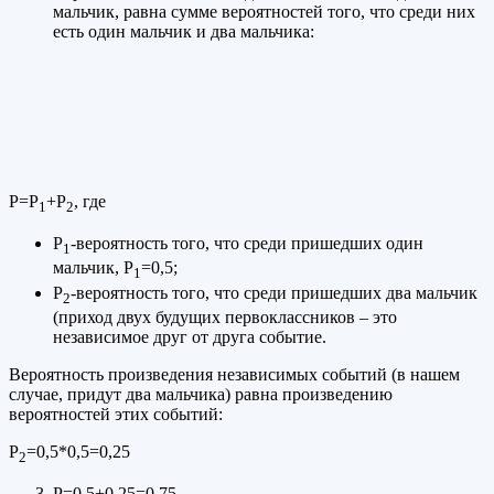
мальчик, равна сумме вероятностей того, что среди них
есть один мальчик и два мальчика:
Р=Р
+Р
, где
1
2
Р
-вероятность того, что среди пришедших один
1
мальчик, Р
=0,5;
1
Р
-вероятность того, что среди пришедших два мальчик
2
(приход двух будущих первоклассников – это
независимое друг от друга событие.
Вероятность произведения независимых событий (в нашем
случае, придут два мальчика) равна произведению
вероятностей этих событий:
Р
=0,5*0,5=0,25
2
Р=0,5+0,25=0,75