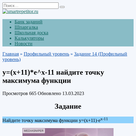
Перейти
Search
к
for:
содержанию
Банк заданий
Шпаргалка
Школьная доска
Калькуляторы
Новости
Главная
»
Профильный уровень
»
Задание 14 (Профильный
уровень)
y=(x+11)*е^х-11 найдите точку
максимума функции
Просмотров
665
Обновлено
13.03.2023
Задание
х-11
Найдите точку максимума функции y=(x+11)·е
MEDIASNIPER