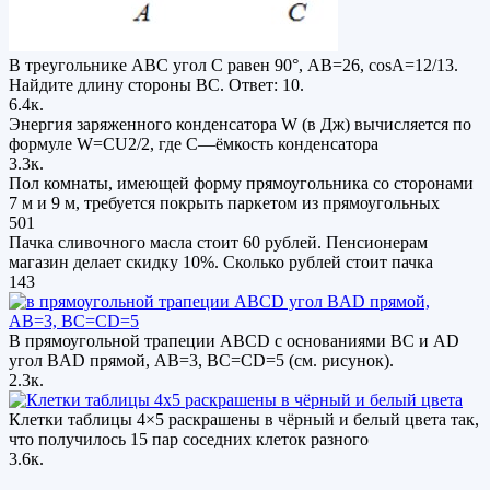
В треугольнике ABC угол C равен 90°, AB=26, cosA=12/13.
Найдите длину стороны BC. Ответ: 10.
6.4к.
Энергия заряженного конденсатора W (в Дж) вычисляется по
формуле W=CU2/2, где C—ёмкость конденсатора
3.3к.
Пол комнаты, имеющей форму прямоугольника со сторонами
7 м и 9 м, требуется покрыть паркетом из прямоугольных
501
Пачка сливочного масла стоит 60 рублей. Пенсионерам
магазин делает скидку 10%. Сколько рублей стоит пачка
143
В прямоугольной трапеции АВСD с основаниями ВС и АD
угол ВAD прямой, AB=3, ВС=CD=5 (см. рисунок).
2.3к.
Клетки таблицы 4×5 раскрашены в чёрный и белый цвета так,
что получилось 15 пар соседних клеток разного
3.6к.