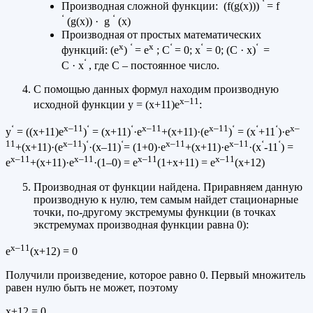
‘
Производная сложной функции: (f(g(x)))
= f
‘
‘
(g(x)) · g
(x)
Производная от простых математических
x
‘
x
‘
‘
‘
функций: (e
)
= e
; С
= 0; x
= 0; (С · х)
=
‘
С · х
, где С – постоянное число.
С помощью данных формул находим производную
х–11
исходной функции y = (х+11)e
:
‘
х–11
‘
‘
х–11
х–11
‘
‘
‘
х–
y
= ((х+11)e
)
= (х+11)
·e
+(х+11)·(e
)
= (х
+11
)·e
11
х–11
‘
‘
х–11
х–11
‘
‘
+(х+11)·(e
)
·(х–11)
= (1+0)·e
+(х+11)·e
·(х
-11
) =
х–11
х–11
х–11
х–11
e
+(х+11)·e
·(1–0) = e
(1+х+11) = e
(х+12)
Производная от функции найдена. Приравняем данную
производную к нулю, тем самым найдет стационарные
точки, по-другому экстремумы функции (в точках
экстремумах производная функции равна 0):
х–11
e
(х+12) = 0
Получили произведение, которое равно 0. Первый множитель
равен нулю быть не может, поэтому
х+12 = 0