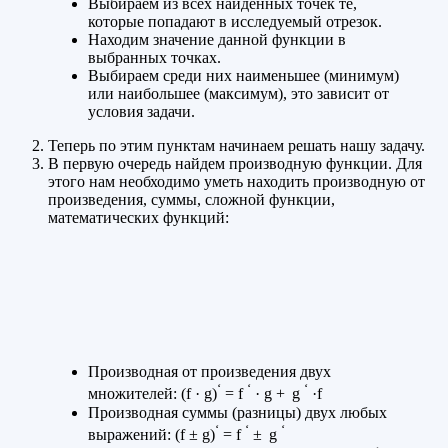
Выбираем из всех найденных точек те,
которые попадают в исследуемый отрезок.
Находим значение данной функции в
выбранных точках.
Выбираем среди них наименьшее (минимум)
или наибольшее (максимум), это зависит от
условия задачи.
Теперь по этим пунктам начинаем решать нашу задачу.
В первую очередь найдем производную функции. Для
этого нам необходимо уметь находить производную от
произведения, суммы, сложной функции,
математических функций:
Производная от произведения двух
‘
‘
‘
множителей: (f · g)
= f
· g +
g
·f
Производная суммы (разницы) двух любых
‘
‘
‘
выражений: (f ± g)
= f
±
g