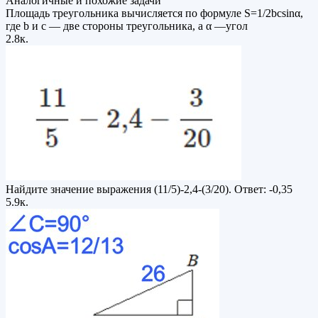
Аналогичные и похожие задачи
Площадь треугольника вычисляется по формуле S=1/2bcsinα,
где b и c — две стороны треугольника, а α —угол
2.8к.
Найдите значение выражения (11/5)-2,4-(3/20). Ответ: -0,35
5.9к.