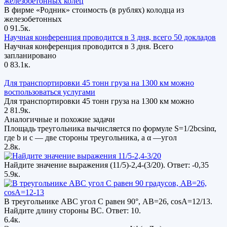
железобетонных колец
В фирме «Родник» стоимость (в рублях) колодца из
железобетонных
0
91.5к.
Научная конференция проводится в 3 дня, всего 50 докладов
Научная конференция проводится в 3 дня. Всего
запланировано
0
83.1к.
Для транспортировки 45 тонн груза на 1300 км можно
воспользоваться услугами
Для транспортировки 45 тонн груза на 1300 км можно
2
81.9к.
Аналогичные и похожие задачи
Площадь треугольника вычисляется по формуле S=1/2bcsinα,
где b и c — две стороны треугольника, а α —угол
2.8к.
Найдите значение выражения (11/5)-2,4-(3/20). Ответ: -0,35
5.9к.
В треугольнике ABC угол C равен 90°, AB=26, cosA=12/13.
Найдите длину стороны BC. Ответ: 10.
6.4к.