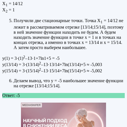
Х
= 14/12
1
Х
= 1
2
Получили две стационарные точки. Точка Х
= 14/12 не
1
лежит в рассматриваемом отрезке [13/14;15/14], поэтому
в ней значение функции находить не будем. А будем
находить значение функции в точке х = 1 и в точках на
концах отрезка, а именно в точках х = 13/14 и х = 15/14.
А затем просто выберем наибольшее.
2
у(1) = 3·(1)
–13·1+7ln1+5 = -5
2
у(13/14) = 3·(13/14)
–13·13/14+7ln(13/14)+5 ≈ -5,003
2
у(15/14) = 3·(15/14)
–13·15/14+7ln(15/14)+5 ≈ -5,002
Делаем вывод, что у = -5 наибольшее значение функции
на отрезке [13/14;15/14].
Ответ: -5
MEDIASNIPER