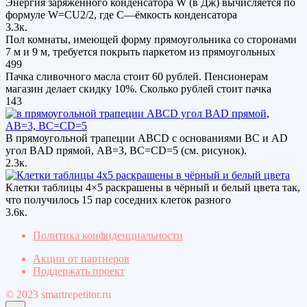
Энергия заряженного конденсатора W (в Дж) вычисляется по
формуле W=CU2/2, где C—ёмкость конденсатора
3.3к.
Пол комнаты, имеющей форму прямоугольника со сторонами
7 м и 9 м, требуется покрыть паркетом из прямоугольных
499
Пачка сливочного масла стоит 60 рублей. Пенсионерам
магазин делает скидку 10%. Сколько рублей стоит пачка
143
В прямоугольной трапеции АВСD с основаниями ВС и АD
угол ВAD прямой, AB=3, ВС=CD=5 (см. рисунок).
2.3к.
Клетки таблицы 4×5 раскрашены в чёрный и белый цвета так,
что получилось 15 пар соседних клеток разного
3.6к.
Политика конфиденциальности
Акции от партнеров
Поддержать проект
© 2023 smartrepetitor.ru