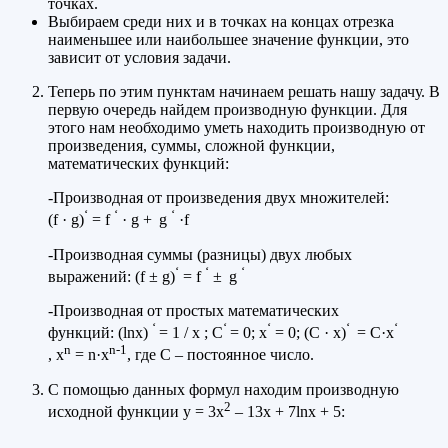
точках.
Выбираем среди них и в точках на концах отрезка
наименьшее или наибольшее значение функции, это
зависит от условия задачи.
Теперь по этим пунктам начинаем решать нашу задачу. В
первую очередь найдем производную функции. Для
этого нам необходимо уметь находить производную от
произведения, суммы, сложной функции,
математических функций:
-Производная от произведения двух множителей:
‘
‘
‘
(f · g)
= f
· g +
g
·f
-Производная суммы (разницы) двух любых
‘
‘
‘
выражений: (f ± g)
= f
±
g
-Производная от простых математических
‘
‘
‘
‘
‘
функций: (lnx)
= 1 / х ; С
= 0; x
= 0; (С · х)
= С·х
n
n-1
, х
= n·х
, где С – постоянное число.
С помощью данных формул находим производную
2
исходной функции y = 3х
– 13х + 7lnх + 5: