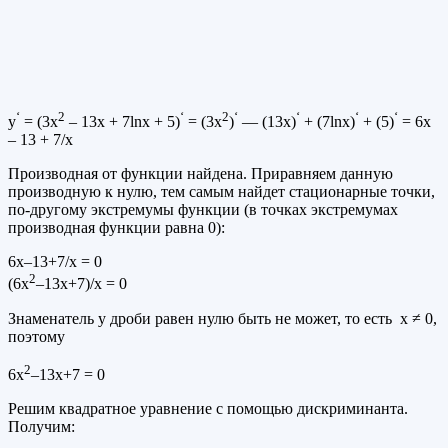
‘
2
‘
2
‘
‘
‘
‘
y
= (3х
– 13х + 7lnх + 5)
= (3х
)
— (13х)
+ (7lnх)
+ (5)
= 6х
– 13 + 7/х
Производная от функции найдена. Приравняем данную
производную к нулю, тем самым найдет стационарные точки,
по-другому экстремумы функции (в точках экстремумах
производная функции равна 0):
6х–13+7/х = 0
2
(6х
–13х+7)/х = 0
Знаменатель у дроби равен нулю быть не может, то есть х ≠ 0,
поэтому
2
6х
–13х+7 = 0
Решим квадратное уравнение с помощью дискриминанта.
Получим: