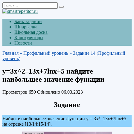
Перейти
Search
к
for:
содержанию
Банк заданий
Шпаргалка
Школьная доска
Калькуляторы
Новости
Главная
»
Профильный уровень
»
Задание 14 (Профильный
уровень)
y=3х^2–13х+7lnх+5 найдите
наибольшее значение функции
Просмотров
650
Обновлено
06.03.2023
Задание
2
Найдите наибольшее значение функции y = 3х
–13х+7lnх+5
на отрезке [13/14;15/14].