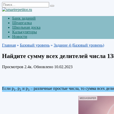
Перейти
Search
к
for:
содержанию
Банк заданий
Шпаргалка
Школьная доска
Калькуляторы
Новости
Главная
»
Базовый уровень
»
Задание 4 (Базовый уровень)
Найдите сумму всех делителей числа 13
Просмотров
2.4к.
Обновлено
10.02.2023
Если р
, р
и р
– различные простые числа, то сумма всех дели
1
2
3
MEDIASNIPER