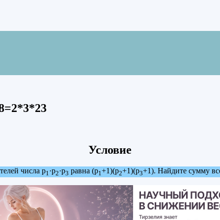
8=2*3*23
Условие
телей числа р
·р
·р
равна (р
+1)(р
+1)(р
+1). Найдите сумму все
1
2
3
1
2
3