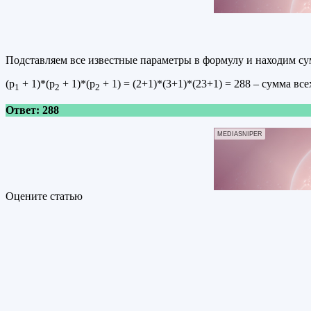
Подставляем все известные параметры в формулу и находим су
(р
+ 1)*(р
+ 1)*(р
+ 1) = (2+1)*(3+1)*(23+1) = 288 – сумма все
1
2
2
Ответ: 288
MEDIASNIPER
Оцените статью