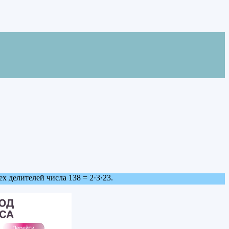
х делителей числа 138 = 2·3·23.