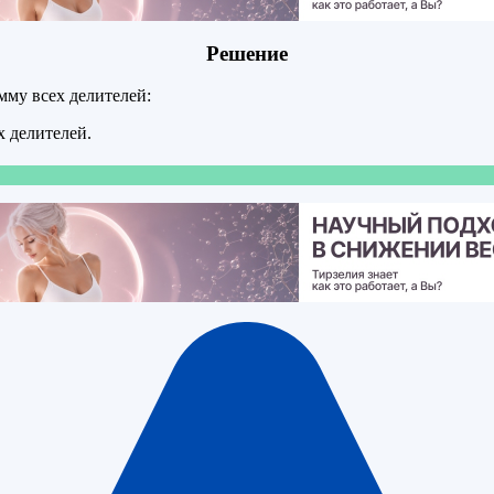
Решение
мму всех делителей:
х делителей.