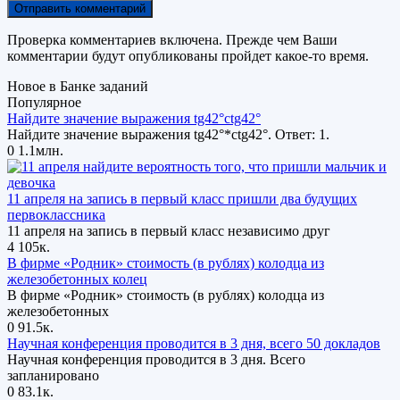
Проверка комментариев включена. Прежде чем Ваши
комментарии будут опубликованы пройдет какое-то время.
Новое в Банке заданий
Популярное
Найдите значение выражения tg42°ctg42°
Найдите значение выражения tg42°*ctg42°. Ответ: 1.
0
1.1млн.
11 апреля на запись в первый класс пришли два будущих
первоклассника
11 апреля на запись в первый класс независимо друг
4
105к.
В фирме «Родник» стоимость (в рублях) колодца из
железобетонных колец
В фирме «Родник» стоимость (в рублях) колодца из
железобетонных
0
91.5к.
Научная конференция проводится в 3 дня, всего 50 докладов
Научная конференция проводится в 3 дня. Всего
запланировано
0
83.1к.