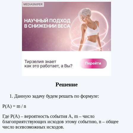
MEDIASNIPER
Решение
Данную задачу будем решать по формуле:
Р(А) = m / n
Где Р(А) – вероятность события А, m – число
благоприятствующих исходов этому событию, n – общее
число всевозможных исходов.