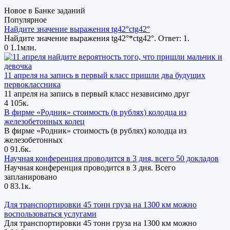
Новое в Банке заданий
Популярное
Найдите значение выражения tg42°ctg42°
Найдите значение выражения tg42°*ctg42°. Ответ: 1.
0
1.1млн.
11 апреля на запись в первый класс пришли два будущих
первоклассника
11 апреля на запись в первый класс независимо друг
4
105к.
В фирме «Родник» стоимость (в рублях) колодца из
железобетонных колец
В фирме «Родник» стоимость (в рублях) колодца из
железобетонных
0
91.6к.
Научная конференция проводится в 3 дня, всего 50 докладов
Научная конференция проводится в 3 дня. Всего
запланировано
0
83.1к.
Для транспортировки 45 тонн груза на 1300 км можно
воспользоваться услугами
Для транспортировки 45 тонн груза на 1300 км можно