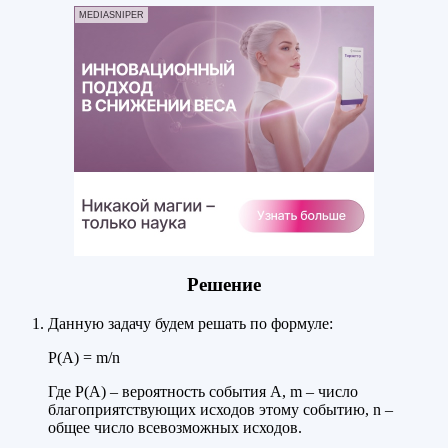
MEDIASNIPER
Решение
Данную задачу будем решать по формуле:
Р(А) = m/n
Где Р(А) – вероятность события А, m – число
благоприятствующих исходов этому событию, n –
общее число всевозможных исходов.