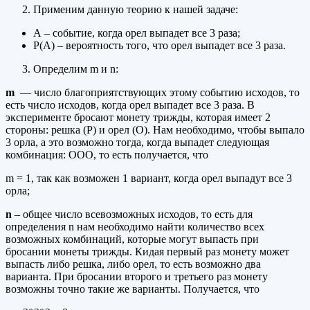
Применим данную теорию к нашей задаче:
А – событие, когда орел выпадет все 3 раза;
Р(А) – вероятность того, что орел выпадет все 3 раза.
Определим m и n:
m
— число благоприятствующих этому событию исходов, то
есть число исходов, когда орел выпадет все 3 раза. В
эксперименте бросают монету трижды, которая имеет 2
стороны: решка (Р) и орел (О). Нам необходимо, чтобы выпало
3 орла, а это возможно тогда, когда выпадет следующая
комбинация: ООО, то есть получается, что
m = 1, так как возможен 1 вариант, когда орел выпадут все 3
орла;
n
– общее число всевозможных исходов, то есть для
определения n нам необходимо найти количество всех
возможных комбинаций, которые могут выпасть при
бросании монеты трижды. Кидая первый раз монету может
выпасть либо решка, либо орел, то есть возможно два
варианта. При бросании второго и третьего раз монету
возможны точно такие же варианты. Получается, что