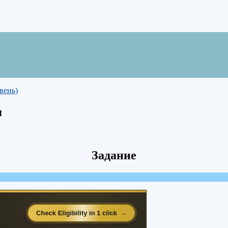
вень)
я
Задание