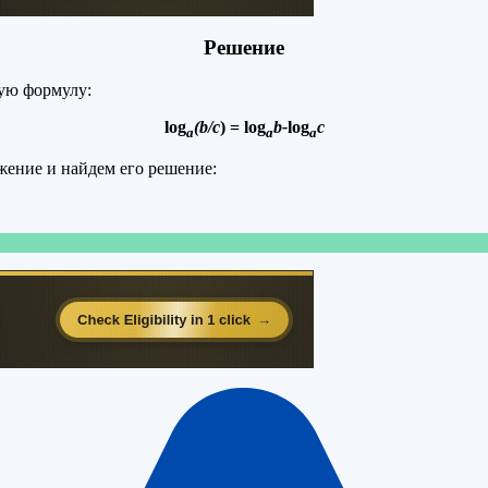
Решение
ую формулу:
log
(b/c
) = log
b-
log
c
a
a
a
ение и найдем его решение: