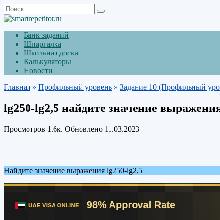
Перейти
Search
к
for:
содержанию
Банк заданий
Шпаргалка
Школьная доска
Калькуляторы
Новости
Главная
»
Профильный уровень
»
Задание 10 (Профильный уро
lg250-lg2,5 найдите значение выражени
Просмотров
1.6к.
Обновлено
11.03.2023
Найдите значение выражения lg250-lg2,5