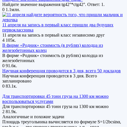
Найдите значение выражения tg42°*ctg42°. Ответ: 1.
0
1.1млн.
11 апреля на запись в первый класс пришли два будущих
первоклассника
11 апреля на запись в первый класс независимо друг
4
105к.
В фирме «Родник» стоимость (в рублях) колодца из
железобетонных колец
В фирме «Родник» стоимость (в рублях) колодца из
железобетонных
0
91.6к.
Научная конференция проводится в 3 дня, всего 50 докладов
Научная конференция проводится в 3 дня. Всего
запланировано
0
83.1к.
Для транспортировки 45 тонн груза на 1300 км можно
воспользоваться услугами
Для транспортировки 45 тонн груза на 1300 км можно
2
81.9к.
Аналогичные и похожие задачи
Площадь треугольника вычисляется по формуле S=1/2bcsinα,
где b и c — две стороны треугольника, а α —угол