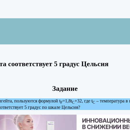
а соответствует 5 градус Цельсия
Задание
гейта, пользуются формулой t
=1,8t
+32, где t
– температура в 
F
C
C
ответствует 5 градус по шкале Цельсия?