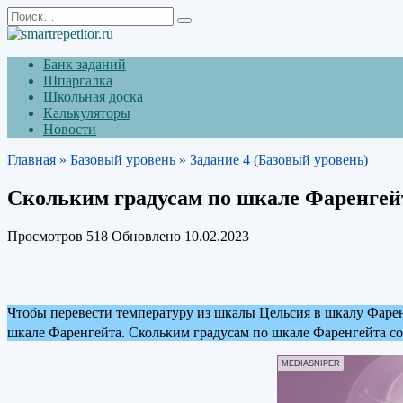
Перейти
Search
к
for:
содержанию
Банк заданий
Шпаргалка
Школьная доска
Калькуляторы
Новости
Главная
»
Базовый уровень
»
Задание 4 (Базовый уровень)
Скольким градусам по шкале Фаренгейт
Просмотров
518
Обновлено
10.02.2023
Чтобы перевести температуру из шкалы Цельсия в шкалу Фарен
шкале Фаренгейта. Скольким градусам по шкале Фаренгейта со
MEDIASNIPER