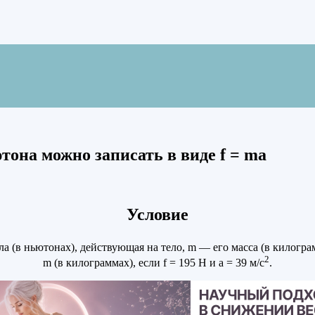
тона можно записать в виде f = ma
Условие
ла (в ньютонах), действующая на тело, m — его масса (в килограм
2
m (в килограммах), если f = 195 Н и а = 39 м/с
.