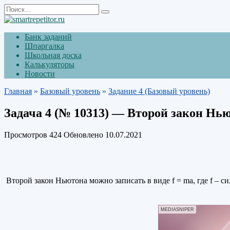
Перейти
Search
к
for:
содержанию
Банк заданий
Шпаргалка
Школьная доска
Калькуляторы
Новости
Главная
»
Базовый уровень
»
Задание 4 (Базовый уровень)
Задача 4 (№ 10313) — Второй закон Нью
Просмотров
424
Обновлено
10.07.2021
Второй закон Ньютона можно записать в виде f = ma, где f – си
MEDIASNIPER