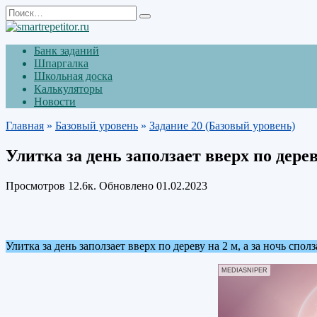
Перейти
Search
к
for:
содержанию
Банк заданий
Шпаргалка
Школьная доска
Калькуляторы
Новости
Главная
»
Базовый уровень
»
Задание 20 (Базовый уровень)
Улитка за день заползает вверх по дереву
Просмотров
12.6к.
Обновлено
01.02.2023
Улитка за день заползает вверх по дереву на 2 м, а за ночь спо
MEDIASNIPER