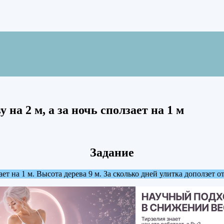
 на 2 м, а за ночь сползает на 1 м
Задание
лзает на 1 м. Высота дерева 9 м. За сколько дней улитка доползет