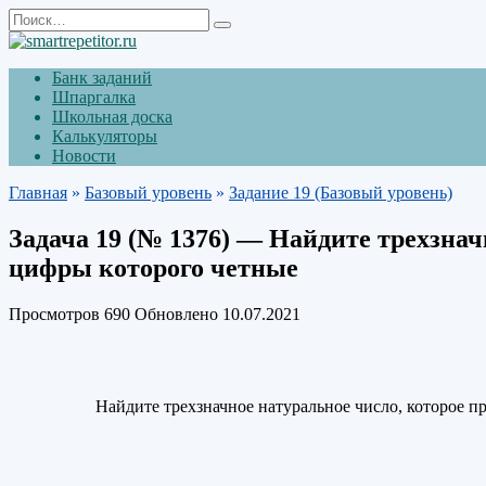
Перейти
Search
к
for:
содержанию
Банк заданий
Шпаргалка
Школьная доска
Калькуляторы
Новости
Главная
»
Базовый уровень
»
Задание 19 (Базовый уровень)
Задача 19 (№ 1376) — Найдите трехзначно
цифры которого четные
Просмотров
690
Обновлено
10.07.2021
Найдите трехзначное натуральное число, которое при