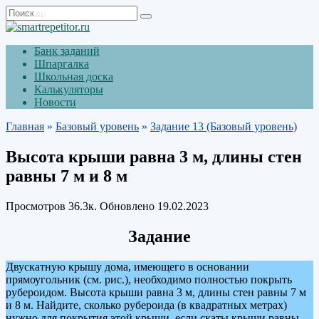
Перейти
Search
к
for:
содержанию
Банк заданий
Шпаргалка
Школьная доска
Калькуляторы
Новости
Главная
»
Базовый уровень
»
Задание 13 (Базовый уровень)
Высота крыши равна 3 м, длины стен
равны 7 м и 8 м
Просмотров
36.3к.
Обновлено
19.02.2023
Задание
Двускатную крышу дома, имеющего в основании
прямоугольник (см. рис.), необходимо полностью покрыть
рубероидом. Высота крыши равна 3 м, длины стен равны 7 м
и 8 м. Найдите, сколько рубероида (в квадратных метрах)
нужно для покрытия этой крыши, если скаты крыши равны.