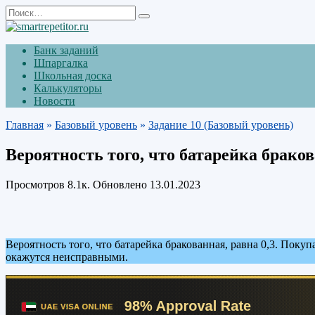
Перейти
Search
к
for:
содержанию
Банк заданий
Шпаргалка
Школьная доска
Калькуляторы
Новости
Главная
»
Базовый уровень
»
Задание 10 (Базовый уровень)
Вероятность того, что батарейка браков
Просмотров
8.1к.
Обновлено
13.01.2023
Вероятность того, что батарейка бракованная, равна 0,3. Покуп
окажутся неисправными.