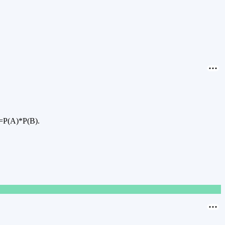
=Р(А)*Р(В).