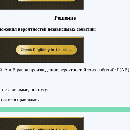
Решение
ножения вероятностей независимых событий
:
й A и B равна произведению вероятностей этих событий: Р(АВ)
 независимые, поэтому:
жутся неисправными.