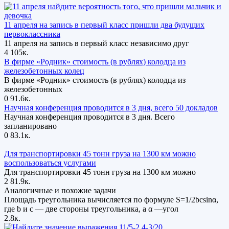
11 апреля на запись в первый класс пришли два будущих
первоклассника
11 апреля на запись в первый класс независимо друг
4
105к.
В фирме «Родник» стоимость (в рублях) колодца из
железобетонных колец
В фирме «Родник» стоимость (в рублях) колодца из
железобетонных
0
91.6к.
Научная конференция проводится в 3 дня, всего 50 докладов
Научная конференция проводится в 3 дня. Всего
запланировано
0
83.1к.
Для транспортировки 45 тонн груза на 1300 км можно
воспользоваться услугами
Для транспортировки 45 тонн груза на 1300 км можно
2
81.9к.
Аналогичные и похожие задачи
Площадь треугольника вычисляется по формуле S=1/2bcsinα,
где b и c — две стороны треугольника, а α —угол
2.8к.