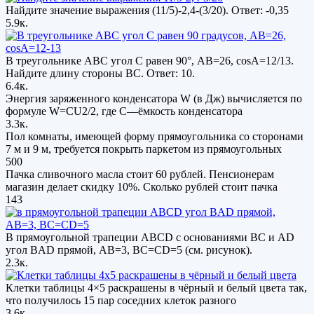
Найдите значение выражения (11/5)-2,4-(3/20). Ответ: -0,35
5.9к.
В треугольнике ABC угол C равен 90°, AB=26, cosA=12/13.
Найдите длину стороны BC. Ответ: 10.
6.4к.
Энергия заряженного конденсатора W (в Дж) вычисляется по
формуле W=CU2/2, где C—ёмкость конденсатора
3.3к.
Пол комнаты, имеющей форму прямоугольника со сторонами
7 м и 9 м, требуется покрыть паркетом из прямоугольных
500
Пачка сливочного масла стоит 60 рублей. Пенсионерам
магазин делает скидку 10%. Сколько рублей стоит пачка
143
В прямоугольной трапеции АВСD с основаниями ВС и АD
угол ВAD прямой, AB=3, ВС=CD=5 (см. рисунок).
2.3к.
Клетки таблицы 4×5 раскрашены в чёрный и белый цвета так,
что получилось 15 пар соседних клеток разного
3.6к.