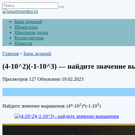
Перейти
Search
к
for:
содержанию
Банк заданий
Шпаргалка
Школьная доска
Калькуляторы
Новости
Главная
»
Банк заданий
(4-10^2)(-1-10^3) — найдите значение 
Просмотров
127
Обновлено
19.02.2023
2
3
Найдите значение выражения: (4*-10
)*(-1-10
)