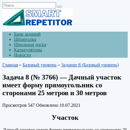
Перейти
Search
к
for:
содержанию
Банк заданий
Шпаргалка
Школьная доска
Калькуляторы
Новости
Главная
»
Базовый уровень
»
Задание 8 (Базовый уровень)
Задача 8 (№ 3766) — Дачный участок
имеет форму прямоугольник со
сторонами 25 метров и 30 метров
Просмотров
547
Обновлено
10.07.2021
Участок
Дачный участок имеет форму прямоугольник со сторонами 25