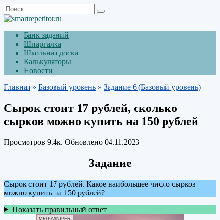
Перейти
Search
к
for:
содержанию
Банк заданий
Шпаргалка
Школьная доска
Калькуляторы
Новости
Главная
»
Базовый уровень
»
Задание 6 (Базовый уровень)
Сырок стоит 17 рублей, сколько
сырков можно купить на 150 рублей
Просмотров
9.4к.
Обновлено
04.11.2023
Задание
Сырок стоит 17 рублей. Какое наибольшее число сырков
можно купить на 150 рублей?
Показать правильный ответ
MEDIASNIPER