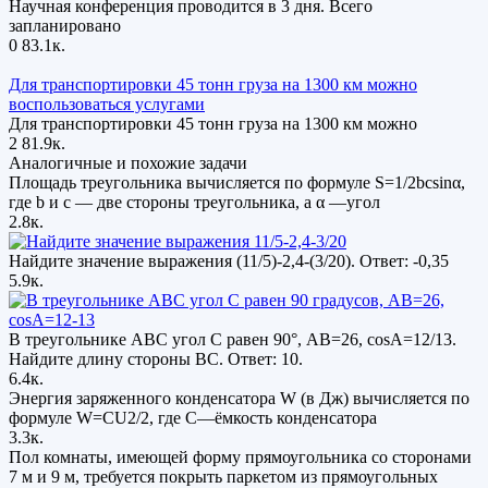
Научная конференция проводится в 3 дня. Всего
запланировано
0
83.1к.
Для транспортировки 45 тонн груза на 1300 км можно
воспользоваться услугами
Для транспортировки 45 тонн груза на 1300 км можно
2
81.9к.
Аналогичные и похожие задачи
Площадь треугольника вычисляется по формуле S=1/2bcsinα,
где b и c — две стороны треугольника, а α —угол
2.8к.
Найдите значение выражения (11/5)-2,4-(3/20). Ответ: -0,35
5.9к.
В треугольнике ABC угол C равен 90°, AB=26, cosA=12/13.
Найдите длину стороны BC. Ответ: 10.
6.4к.
Энергия заряженного конденсатора W (в Дж) вычисляется по
формуле W=CU2/2, где C—ёмкость конденсатора
3.3к.
Пол комнаты, имеющей форму прямоугольника со сторонами
7 м и 9 м, требуется покрыть паркетом из прямоугольных