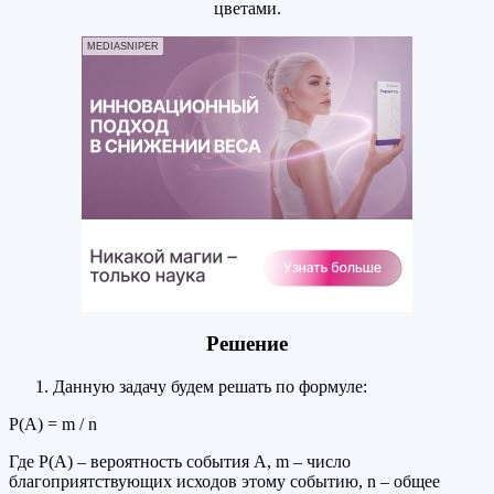
цветами.
MEDIASNIPER
Решение
Данную задачу будем решать по формуле:
Р(А) = m / n
Где Р(А) – вероятность события А, m – число
благоприятствующих исходов этому событию, n – общее