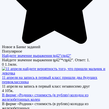
Новое в Банке заданий
Популярное
Найдите значение выражения tg42°ctg42°
Найдите значение выражения tg42°*ctg42°. Ответ: 1.
0
1.1млн.
11 апреля на запись в первый класс пришли два будущих
первоклассника
11 апреля на запись в первый класс независимо друг
4
105к.
В фирме «Родник» стоимость (в рублях) колодца из
железобетонных колец
В фирме «Родник» стоимость (в рублях) колодца из
железобетонных