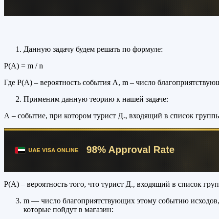
Данную задачу будем решать по формуле:
Р(А) = m / n
Где Р(А) – вероятность события А, m – число благоприятствую
Применим данную теорию к нашей задаче:
А – событие, при котором турист Д., входящий в список группы
Р(А) – вероятность того, что турист Д., входящий в список гру
m — число благоприятствующих этому событию исходов, то
которые пойдут в магазин: