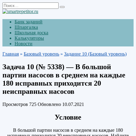
Перейти
Search
к
for:
содержанию
Банк заданий
Шпаргалка
Школьная доска
Калькуляторы
Новости
Главная
»
Базовый уровень
»
Задание 10 (Базовый уровень)
Задача 10 (№ 5338) — В большой
партии насосов в среднем на каждые
180 исправных приходится 20
неисправных насосов
Просмотров
725
Обновлено
10.07.2021
Условие
В большой партии насосов в среднем на каждые 180
исправных приходится 20 неисправных насосов. Найдите