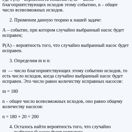
благоприятствующих исходов этому событию, n – общее
число всевозможных исходов.
Применим данную теорию к нашей задаче:
А – событие, при котором случайно выбранный насос будет
исправен;
Р(А) – вероятность того, что случайно выбранный насос будет
исправен.
Определим m и n:
m — число благоприятствующих этому событию исходов, то
есть число исходов, когда случайно выбранный насос будет
исправен. Это число равно количеству исправных насосов:
m = 180
n – общее число всевозможных исходов, оно равно общему
количеству насосов:
n = 180 + 20 = 200
Осталось найти вероятность того, что случайно
выбранный насос будет исправен: