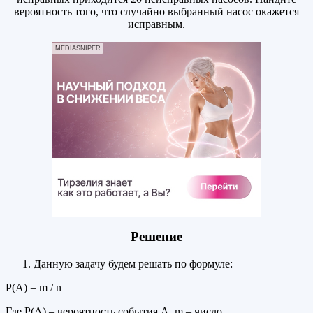
вероятность того, что случайно выбранный насос окажется
исправным.
MEDIASNIPER
Решение
Данную задачу будем решать по формуле:
Р(А) = m / n
Где Р(А) – вероятность события А, m – число