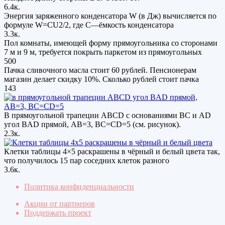
6.4к.
Энергия заряженного конденсатора W (в Дж) вычисляется по
формуле W=CU2/2, где C—ёмкость конденсатора
3.3к.
Пол комнаты, имеющей форму прямоугольника со сторонами
7 м и 9 м, требуется покрыть паркетом из прямоугольных
500
Пачка сливочного масла стоит 60 рублей. Пенсионерам
магазин делает скидку 10%. Сколько рублей стоит пачка
143
В прямоугольной трапеции АВСD с основаниями ВС и АD
угол ВAD прямой, AB=3, ВС=CD=5 (см. рисунок).
2.3к.
Клетки таблицы 4×5 раскрашены в чёрный и белый цвета так,
что получилось 15 пар соседних клеток разного
3.6к.
Политика конфиденциальности
Акции от партнеров
Поддержать проект