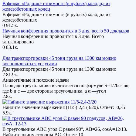
В фирме «Родник» стоимость (в рублях) колодца из
железобетонных колец
В фирме «Родник» стоимость (в рублях) колодца из
железобетонных
0
91.5к.
Научная конференция проводится в 3 дня, всего 50 докладов
Научная конференция проводится в 3 дня. Всего
запланировано
0
83.1к.
Для транспортировки 45 тонн груза на 1300 км можно
воспользоваться услугами
Для транспортировки 45 тонн груза на 1300 км можно
2
81.9к.
Аналогичные и похожие задачи
Площадь треугольника вычисляется по формуле S=1/2bcsinα,
где b и c — две стороны треугольника, а α —угол
2.8к.
Найдите значение выражения (11/5)-2,4-(3/20). Ответ: -0,35
5.9к.
В треугольнике ABC угол C равен 90°, AB=26, cosA=12/13.
Найдите длину стороны BC. Ответ: 10.