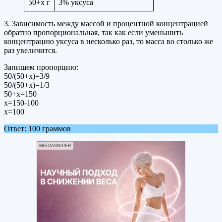
50+x г
3% уксуса
3. Зависимость между массой и процентной концентрацией
обратно пропорциональная, так как если уменьшить
концентрацию уксуса в несколько раз, то масса во столько же
раз увеличится.
Запишем пропорцию:
50/(50+х)=3/9
50/(50+х)=1/3
50+х=150
х=150-100
х=100
Ответ: 100 граммов
MEDIASNIPER