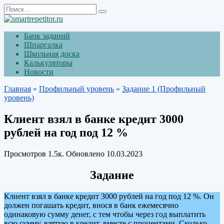
Перейти
Search
к
for:
содержанию
Банк заданий
Шпаргалка
Школьная доска
Калькуляторы
Новости
Главная
»
Профильный уровень
»
Задание 1 (Профильный
уровень)
Клиент взял в банке кредит 3000
рублей на год под 12 %
Просмотров
1.5к.
Обновлено
10.03.2023
Задание
Клиент взял в банке кредит 3000 рублей на год под 12 %. Он
должен погашать кредит, внося в банк ежемесячно
одинаковую сумму денег, с тем чтобы через год выплатить
всю сумму, взятую в кредит, вместе с процентами. Сколько