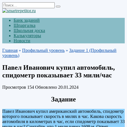
Перейти
Search
к
for:
содержанию
Банк заданий
Шпаргалка
Школьная доска
Калькуляторы
Новости
Главная
»
Профильный уровень
»
Задание 1 (Профильный
уровень)
Павел Иванович купил автомобиль,
спидометр показывает 33 мили/час
Просмотров
154
Обновлено
20.01.2024
Задание
Павел Иванович купил американский автомобиль, спидометр
которого показывает скорость в милях в час. Какова скорость
автомобиля в километрах в час, если спидометр показывает 33
мили в час? Считайте, что 1 миля равна 1609 м. Ответ