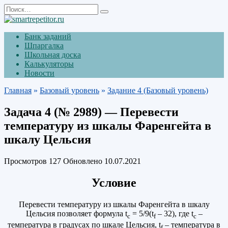
Перейти
Search
к
for:
содержанию
Банк заданий
Шпаргалка
Школьная доска
Калькуляторы
Новости
Главная
»
Базовый уровень
»
Задание 4 (Базовый уровень)
Задача 4 (№ 2989) — Перевести
температуру из шкалы Фаренгейта в
шкалу Цельсия
Просмотров
127
Обновлено
10.07.2021
Условие
Перевести температуру из шкалы Фаренгейта в шкалу
Цельсия позволяет формула t
= 5/9(t
– 32), где t
–
c
f
c
температура в градусах по шкале Цельсия, t
– температура в
f