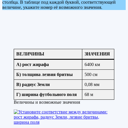
столбца. В таблице под каждой буквой, соответствующей
величине, укажите номер её возможного значения.
ВЕЛИЧИНЫ
ЗНАЧЕНИЯ
А)
рост жирафа
6400 км
Б)
толщина лезвия бритвы
500 см
В)
радиус Земли
0,08 мм
Г)
ширина футбольного поля
68 м
Величины и возможные значения