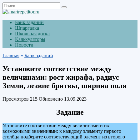
Перейти
Search
к
for:
содержанию
Банк заданий
Шпаргалка
Школьная доска
Калькуляторы
Новости
Главная
»
Банк заданий
Установите соответствие между
величинами: рост жирафа, радиус
Земли, лезвие бритвы, ширина поля
Просмотров
215
Обновлено
13.09.2023
Задание
Установите соответствие между величинами и их
возможными значениями: к каждому элементу первого
столбца подберите соответствующий элемент из второго